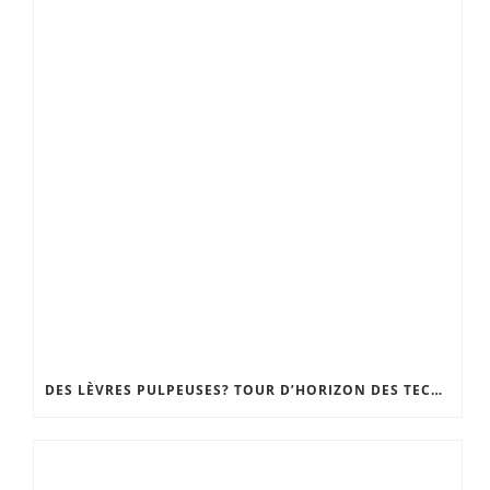
DES LÈVRES PULPEUSES? TOUR D’HORIZON DES TECHNIQUES, DU GLOSS REPULPANT À LA CHIRURGIE