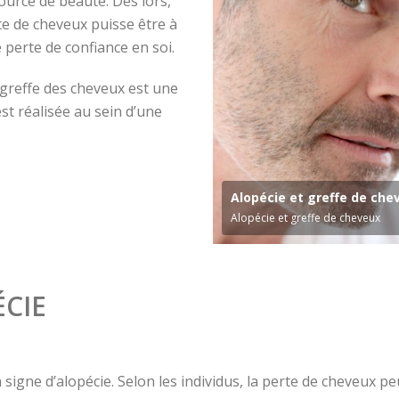
ource de beauté. Dès lors,
e de cheveux puisse être à
 perte de confiance en soi.
a greffe des cheveux est une
est réalisée au sein d’une
Alopécie et greffe de che
Alopécie et greffe de cheveux
ÉCIE
 signe d’alopécie. Selon les individus, la perte de cheveux pe