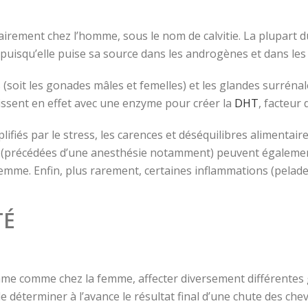
irement chez l’homme, sous le nom de calvitie. La plupart du
uisqu’elle puise sa source dans les androgènes et dans les 
s (soit les gonades mâles et femelles) et les glandes surréna
issent en effet avec une enzyme pour créer la
DHT
, facteur 
fiés par le stress, les carences et déséquilibres alimentaire
 (précédées d’une anesthésie notamment) peuvent également
mme. Enfin, plus rarement, certaines inflammations (pelade,
TÉ
omme comme chez la femme, affecter diversement différentes
de déterminer à l’avance le résultat final d’une chute des che