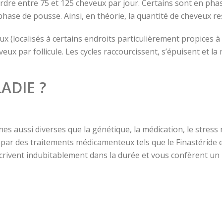
erdre entre 75 et 125 cheveux par jour. Certains sont en ph
ase de pousse. Ainsi, en théorie, la quantité de cheveux re
x (localisés à certains endroits particulièrement propices à l
 par follicule. Les cycles raccourcissent, s’épuisent et la m
ADIE ?
es aussi diverses que la génétique, la médication, le stress
e par des traitements médicamenteux tels que le Finastéride e
crivent indubitablement dans la durée et vous confèrent un 