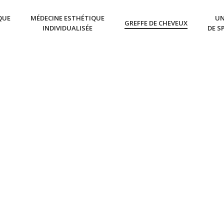
QUE
MÉDECINE ESTHÉTIQUE
UN
GREFFE DE CHEVEUX
INDIVIDUALISÉE
DE S
 GREFFE DE CHEV
ONS GÉNÉRALES
effe de cheveux à Bruxelles