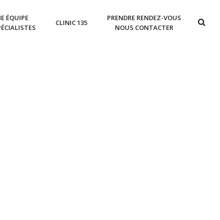
E ÉQUIPE
PRENDRE RENDEZ-VOUS
CLINIC 135
PÉCIALISTES
NOUS CONTACTER
EUX :
GREFFE FUE PAS CHER
GREFFE DE CHEVEUX