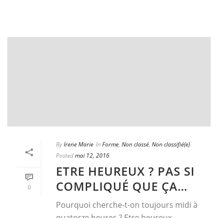
By
Irene Marie
In
Forme
,
Non classé
,
Non classifié(e)
Posted
mai 12, 2016
ETRE HEUREUX ? PAS SI
COMPLIQUÉ QUE ÇA…
0
Pourquoi cherche-t-on toujours midi à
quatorze heures ? Etre heureux,