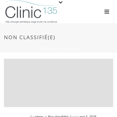
NON CLASSIFIÉ(E)
HOME
/
NON CLASSIFIÉ(E)
By
admin
In
Non classifié(e)
Posted
mai 5, 2026