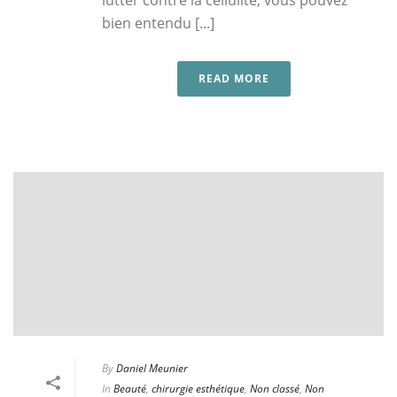
lutter contre la cellulite, vous pouvez
bien entendu [...]
READ MORE
By
Daniel Meunier
In
Beauté
,
chirurgie esthétique
,
Non classé
,
Non