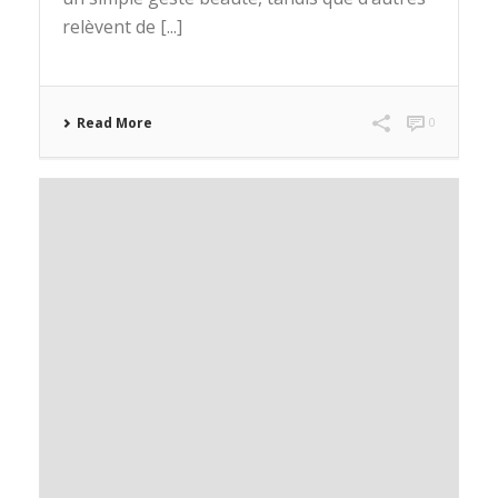
relèvent de [...]
Read More
0