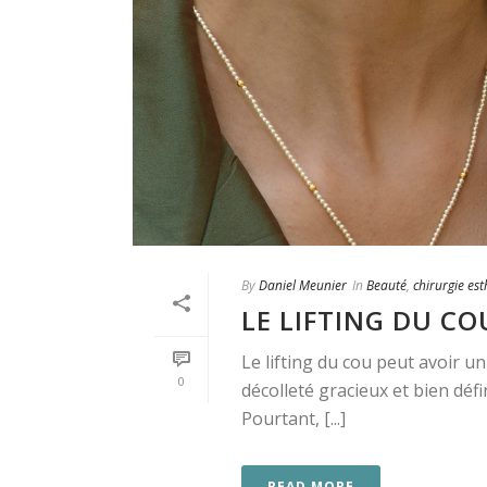
By
Daniel Meunier
In
Beauté
,
chirurgie es
LE LIFTING DU CO
Le lifting du cou peut avoir un
0
décolleté gracieux et bien défi
Pourtant, [...]
READ MORE