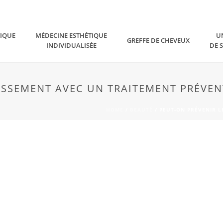
TIQUE
MÉDECINE ESTHÉTIQUE
U
GREFFE DE CHEVEUX
INDIVIDUALISÉE
DE 
LISSEMENT AVEC UN TRAITEMENT PRÉVENT
HOME
/
BEAUTÉ
/ PEUT-ON PRÉVENIR L