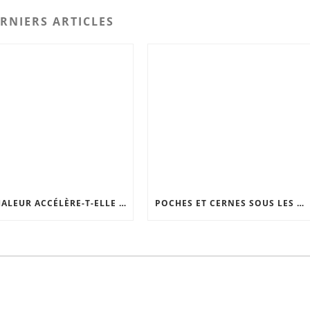
RNIERS ARTICLES
LA CHALEUR ACCÉLÈRE-T-ELLE VRAIMENT LE VIEILLISSEMENT DE LA PEAU ?
POCHES ET CERNES SOUS LES YEUX : LES SOLUTIONS EFFICACES