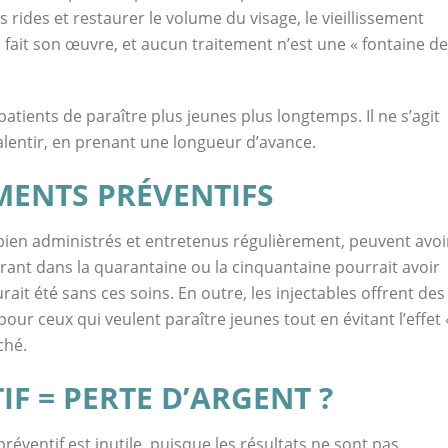
s rides et restaurer le volume du visage, le vieillissement
 fait son œuvre, et aucun traitement n’est une « fontaine de
atients de paraître plus jeunes plus longtemps. Il ne s’agit
ralentir, en prenant une longueur d’avance.
MENTS PRÉVENTIFS
t bien administrés et entretenus régulièrement, peuvent avoi
ntrant dans la quarantaine ou la cinquantaine pourrait avoir
aurait été sans ces soins. En outre, les injectables offrent des
pour ceux qui veulent paraître jeunes tout en évitant l’effet 
ché.
F = PERTE D’ARGENT ?
éventif est inutile, puisque les résultats ne sont pas