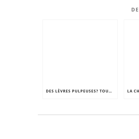
DE
DES LÈVRES PULPEUSES? TOUR D’HORIZON DES TECHNIQUES, DU GLOSS REPULPANT À LA CHIRURGIE