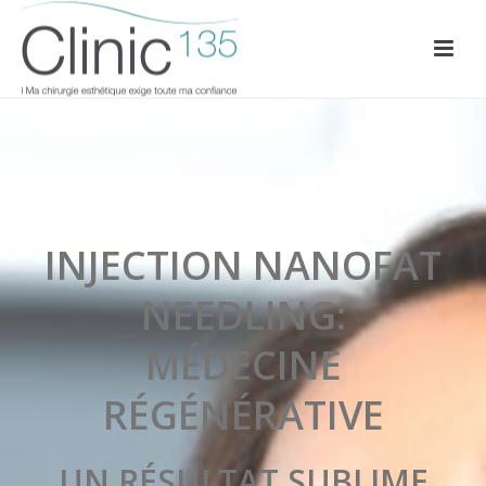
INJECTION NANOFAT
NEEDLING:
MÉDECINE
RÉGÉNÉRATIVE
UN RÉSULTAT SUBLIME