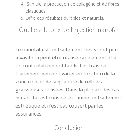
Stimule la production de collagène et de fibres
élastiques.
Offre des résultats durables et naturels.
Quel est le prix de l’injection nanofat
Le
nan
of
at
est
un
tra
itement
tr
è
s
s
û
r
et
pe
u
inv
as
if
qui
pe
ut
ê
tre
ré
alis
é
rapid
ement
et
à
un
co
û
t
relative
ment
fa
ible
.
Les
fra
is
de
tra
itement
pe
u
vent
var
ier
en
f
on
ction
de
la
zone
c
ible
et
de
la
quant
ité
de
cell
ules
gra
isse
uses
util
is
é
es
.
D
ans
la
pl
up
art
des
cas
,
le
nan
of
at
est
cons
id
é
ré
comm
e
un
tra
itement
est
h
ét
ique
et
n
‘
est
pas
cou
vert
par
les
assurances
.
Conclusion