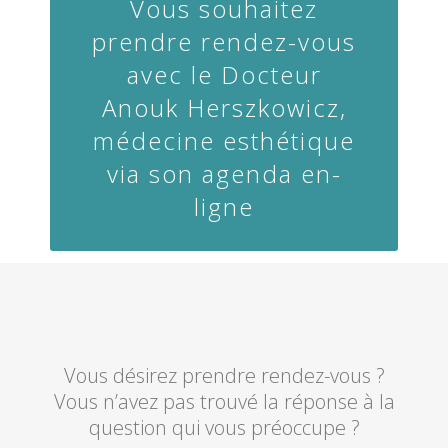
Vous souhaitez
prendre rendez-vous
avec le Docteur
Anouk Herszkowicz,
médecine esthétique
via son agenda en-
ligne
Vous désirez prendre rendez-vous ?
Vous n’avez pas trouvé la réponse à la
question qui vous préoccupe ?