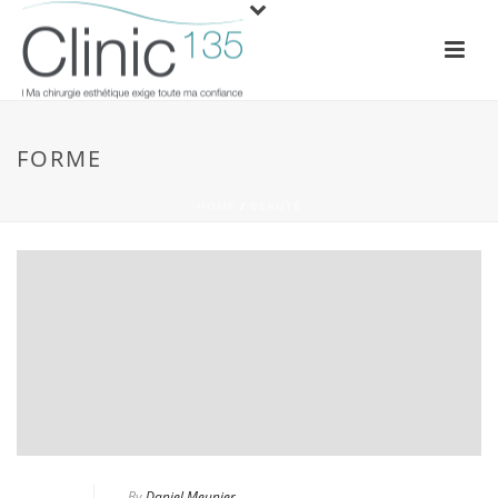
FORME
HOME
/
BEAUTÉ
By
Daniel Meunier