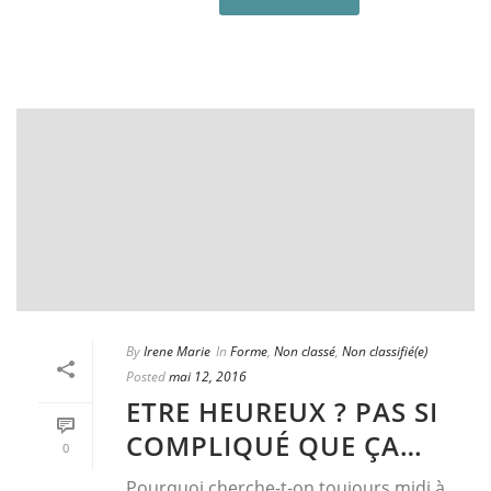
By
Irene Marie
In
Forme
,
Non classé
,
Non classifié(e)
Posted
mai 12, 2016
ETRE HEUREUX ? PAS SI
COMPLIQUÉ QUE ÇA…
0
Pourquoi cherche-t-on toujours midi à