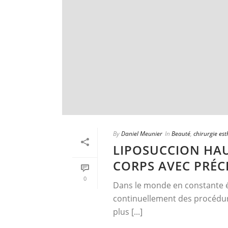
By
Daniel Meunier
In
Beauté
,
chirurgie es
LIPOSUCCION HAU
CORPS AVEC PRÉC
0
Dans le monde en constante év
continuellement des procédure
plus [...]