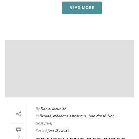
READ MORE
By
Daniel Meunier
In
Beauté
,
médecine esthétique
,
Non classé
,
Non
classifié(e)
Posted
juin 20, 2021
0