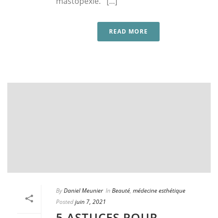
mastopexie. [...]
READ MORE
By
Daniel Meunier
In
Beauté
,
médecine esthétique
Posted
juin 7, 2021
5 ASTUCES POUR