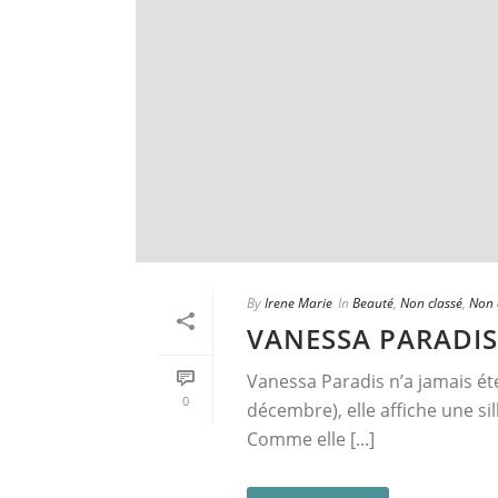
By
Irene Marie
In
Beauté
,
Non classé
,
Non c
VANESSA PARADIS
Vanessa Paradis n’a jamais été 
0
décembre), elle affiche une silh
Comme elle [...]