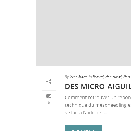
By
Irene Marie
In
Beauté
,
Non classé
,
Non c
DES MICRO-AIGUI
Comment retrouver un rebondi 
0
technique du mésoneedling est 
se fait à l’aide de [...]
READ MORE