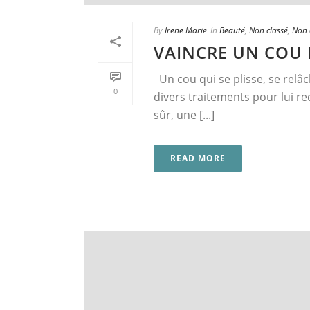
By
Irene Marie
In
Beauté
,
Non classé
,
Non c
VAINCRE UN COU 
Un cou qui se plisse, se relâc
0
divers traitements pour lui r
sûr, une [...]
READ MORE