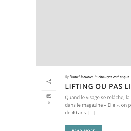
By
Daniel Meunier
In
chirurgie esthétique
LIFTING OU PAS L
Quand le visage se relâche, la
0
dans le magazine « Elle », on p
de 40 ans. [...]
READ MORE