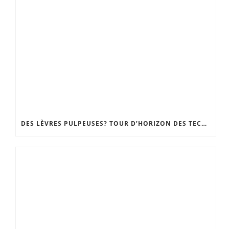
DES LÈVRES PULPEUSES? TOUR D’HORIZON DES TECHNIQUES, DU GLOSS REPULPANT À LA CHIRURGIE