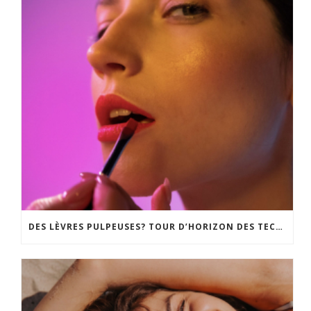
DES LÈVRES PULPEUSES? TOUR D’HORIZON DES TECHNIQUES, DU GLOSS REPULPANT À LA CHIRURGIE