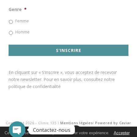
Genre
*
Femme
Homme
En cliquant sur « S’inscrire », vous acceptez de recevoir
notre newsletter. Pour en savoir plus, consultez notre
politique de confidentialité
Copyright 2026 - Clinic 135 I
Mentions légales
I
Powered by Caviar
Contactez-nous
Agency
Ce site utilise des cookies pour améliorer votre expérience.
Accepter