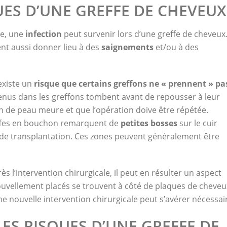
UES D’UNE GREFFE DE CHEVEUX
le, une
infection
peut survenir lors d’une greffe de cheveux
nt aussi donner lieu à des
saignements
et/ou à des
existe un
risque que certains greffons ne « prennent » pa
tenus dans les greffons tombent avant de repousser à leur
on de peau meure et que l’opération doive être répétée.
reffes en bouchon remarquent de
petites bosses
sur le cuir
 de transplantation. Ces zones peuvent généralement être
s l’intervention chirurgicale, il peut en résulter un aspect
 nouvellement placés se trouvent à côté de plaques de cheveu
ne nouvelle intervention chirurgicale peut s’avérer nécessai
ES RISQUES D’UNE GREFFE DE