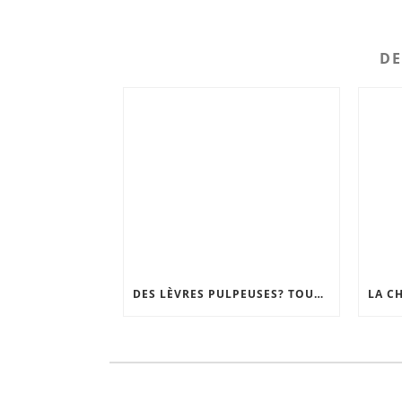
DE
DES LÈVRES PULPEUSES? TOUR D’HORIZON DES TECHNIQUES, DU GLOSS REPULPANT À LA CHIRURGIE