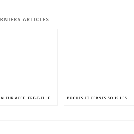
RNIERS ARTICLES
LA CHALEUR ACCÉLÈRE-T-ELLE VRAIMENT LE VIEILLISSEMENT DE LA PEAU ?
POCHES ET CERNES SOUS LES YEUX : LES SOLUTIONS EFFICACES