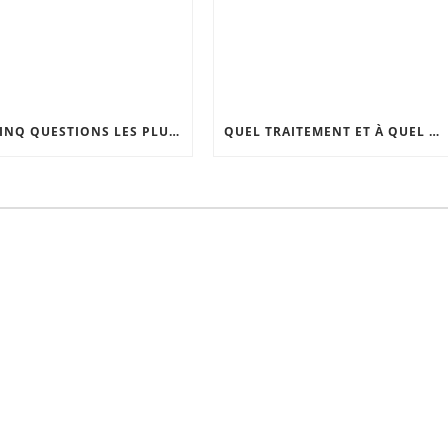
LES CINQ QUESTIONS LES PLUS FRÉQUENTES À PROPOS DU LIFTING DU COU ET DU VISAGE.
QUEL TRAITEMENT ET À QUEL ÂGE: CHOISIR LE BON MOMENT