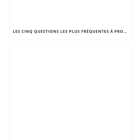
LES CINQ QUESTIONS LES PLUS FRÉQUENTES À PROPOS DU LIFTING DU COU ET DU VISAGE.