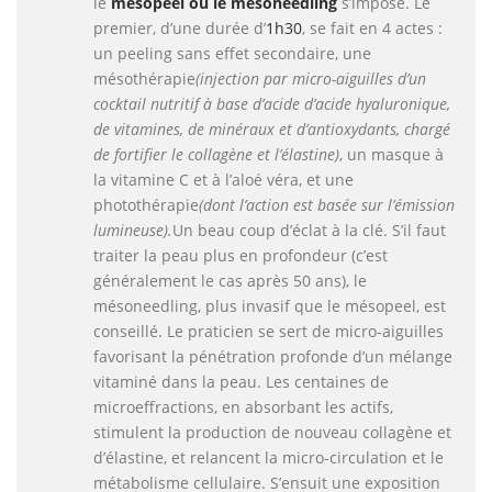
le
mésopeel ou le mésoneedling
s’impose. Le
premier, d’une durée d’
1h30
, se fait en 4 actes :
un peeling sans effet secondaire, une
mésothérapie
(injection par micro-aiguilles d’un
cocktail nutritif à base d’acide d’acide hyaluronique,
de vitamines, de minéraux et d’antioxydants, chargé
de fortifier le collagène et l’élastine)
, un masque à
la vitamine C et à l’aloé véra, et une
photothérapie
(dont l’action est basée sur l’émission
lumineuse).
Un beau coup d’éclat à la clé. S’il faut
traiter la peau plus en profondeur (c’est
généralement le cas après 50 ans), le
mésoneedling, plus invasif que le mésopeel, est
conseillé. Le praticien se sert de micro-aiguilles
favorisant la pénétration profonde d’un mélange
vitaminé dans la peau. Les centaines de
microeffractions, en absorbant les actifs,
stimulent la production de nouveau collagène et
d’élastine, et relancent la micro-circulation et le
métabolisme cellulaire. S’ensuit une exposition