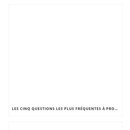
LES CINQ QUESTIONS LES PLUS FRÉQUENTES À PROPOS DU LIFTING DU COU ET DU VISAGE.