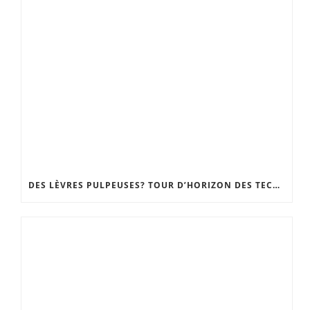
DES LÈVRES PULPEUSES? TOUR D’HORIZON DES TECHNIQUES, DU GLOSS REPULPANT À LA CHIRURGIE