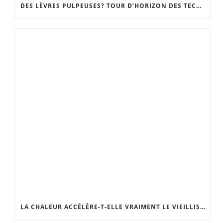
DES LÈVRES PULPEUSES? TOUR D’HORIZON DES TECHNIQUES, DU GLOSS REPULPANT À LA CHIRURGIE
LA CHALEUR ACCÉLÈRE-T-ELLE VRAIMENT LE VIEILLISSEMENT DE LA PEAU ?