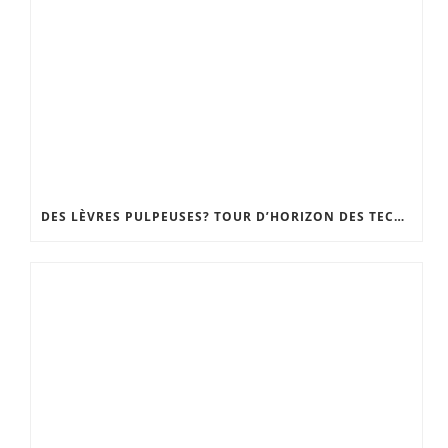
DES LÈVRES PULPEUSES? TOUR D’HORIZON DES TECHNIQUES, DU GLOSS REPULPANT À LA CHIRURGIE