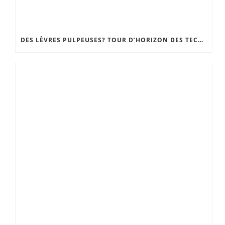
DES LÈVRES PULPEUSES? TOUR D’HORIZON DES TECHNIQUES, DU GLOSS REPULPANT À LA CHIRURGIE