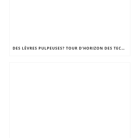
DES LÈVRES PULPEUSES? TOUR D’HORIZON DES TECHNIQUES, DU GLOSS REPULPANT À LA CHIRURGIE