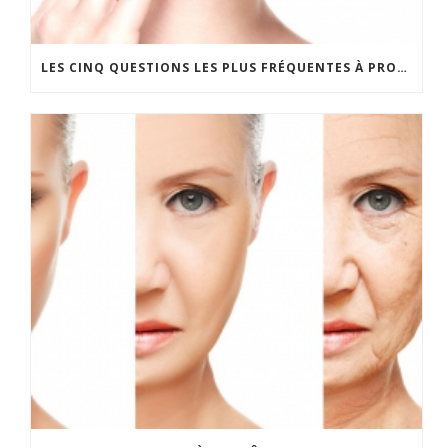
LES CINQ QUESTIONS LES PLUS FRÉQUENTES À PROPOS DU LIFTING DU COU ET DU VISAGE.