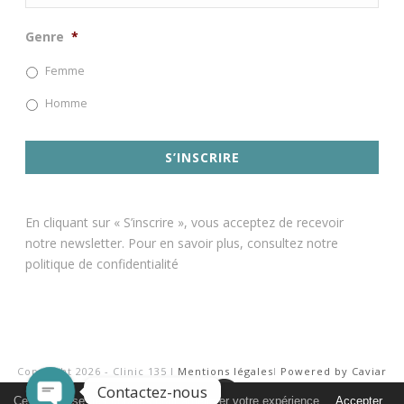
Genre
*
Femme
Homme
En cliquant sur « S’inscrire », vous acceptez de recevoir
notre newsletter. Pour en savoir plus, consultez notre
politique de confidentialité
Copyright 2026 - Clinic 135 I
Mentions légales
I
Powered by Caviar
Contactez-nous
Agency
Ce site utilise des cookies pour améliorer votre expérience.
Accepter