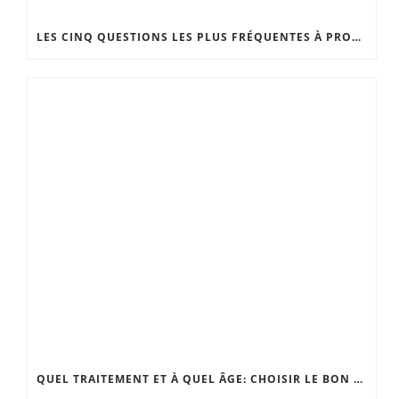
LES CINQ QUESTIONS LES PLUS FRÉQUENTES À PROPOS DU LIFTING DU COU ET DU VISAGE.
QUEL TRAITEMENT ET À QUEL ÂGE: CHOISIR LE BON MOMENT