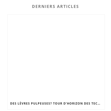
DERNIERS ARTICLES
DES LÈVRES PULPEUSES? TOUR D’HORIZON DES TECHNIQUES, DU GLOSS REPULPANT À LA CHIRURGIE